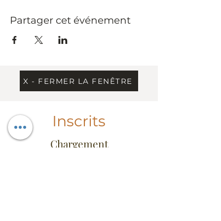
Partager cet événement
X - FERMER LA FENÊTRE
Inscrits
Chargement
Information
Contact
Dress Code & étiquette
Extrait du règlement
Conseil d'administration
FAQ