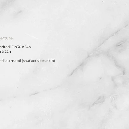
erture
dredi: 11h30 à 14h
h à 22h
di au mardi
(sauf activités club)