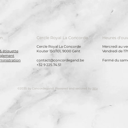
on
Cercle Royal La Concorde
Heures d'ouv
Cercle Royal La Concorde
Mercredi au ven
& étiquette
Kouter 150/101, 9000 Gent
Vendredi de 17
règlement
ministration
contact@concordegand.be
Fermé du same
+32 9 225.74.51
©2035 by Concordegand. Powered and secured by
Wix