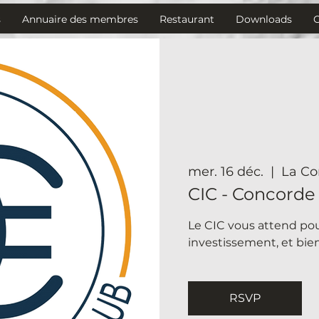
s
Annuaire des membres
Restaurant
Downloads
mer. 16 déc.
  |  
La Co
CIC - Concorde
Le CIC vous attend pou
investissement, et bien
RSVP