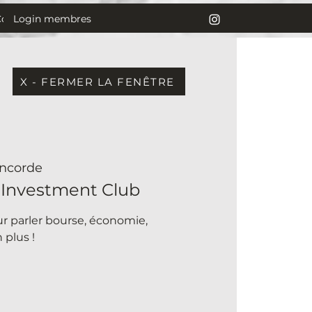
Login membres
Contact
X - FERMER LA FENÊTRE
ncorde
 Investment Club
r parler bourse, économie,
 plus !