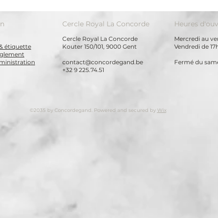
on
Cercle Royal La Concorde
Heures d'ouv
Cercle Royal La Concorde
Mercredi au ven
& étiquette
Kouter 150/101, 9000 Gent
Vendredi de 17
règlement
ministration
contact@concordegand.be
Fermé du same
+32 9 225.74.51
©2035 by Concordegand. Powered and secured by
Wix