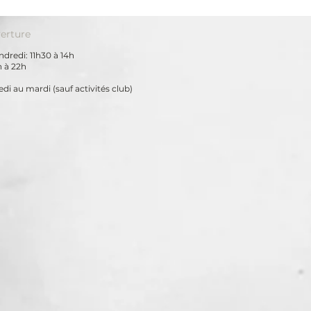
erture
dredi: 11h30 à 14h
h à 22h
di au mardi
(sauf activités club)