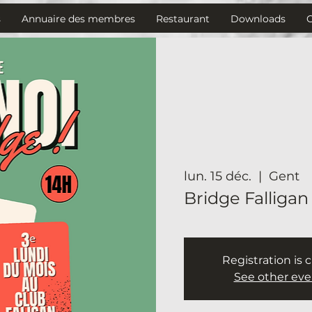
s
Annuaire des membres
Restaurant
Downloads
lun. 15 déc.
  |  
Gent
Bridge Falligan
Registration is 
See other eve