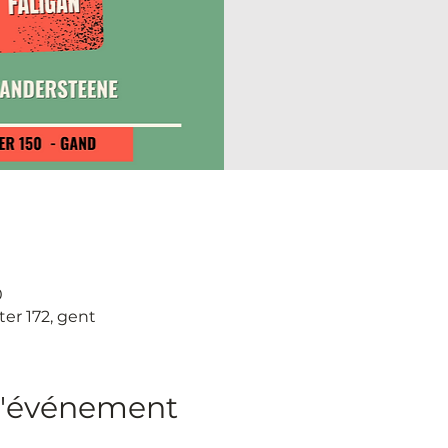
0
ter 172, gent
l'événement