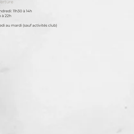
erture
dredi: 11h30 à 14h
h à 22h
di au mardi
(sauf activités club)