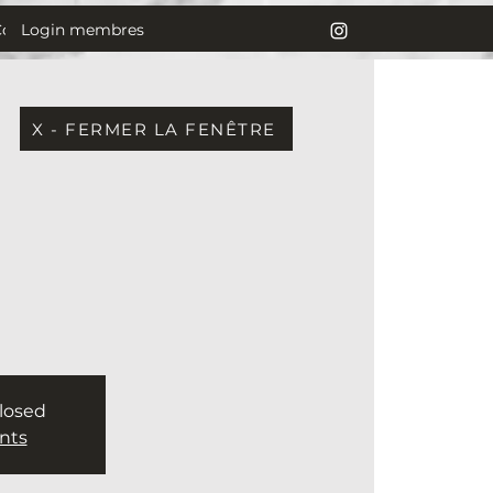
Login membres
Contact
X - FERMER LA FENÊTRE
closed
nts