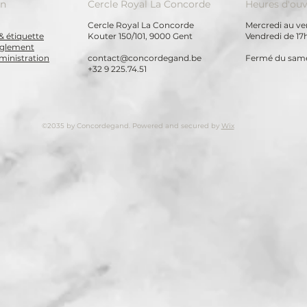
on
Cercle Royal La Concorde
Heures d'ouv
Cercle Royal La Concorde
Mercredi au ven
& étiquette
Kouter 150/101, 9000 Gent
Vendredi de 17
règlement
ministration
contact@concordegand.be
Fermé du same
+32 9 225.74.51
©2035 by Concordegand. Powered and secured by
Wix