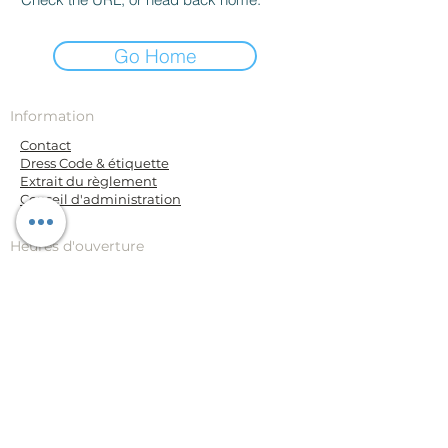
Go Home
Information
Contact
Dress Code & étiquette
Extrait du règlement
Conseil d'administration
FAQ
Heures d'ouverture
Mercredi au vendredi: 11h30 à 14h
Vendredi de 17h à 22h
Fermé du samedi au mardi
(sauf activités
club)
Cercle Royal La Concorde
Cercle Royal La Concorde
Kouter 150/101, 9000 Gent