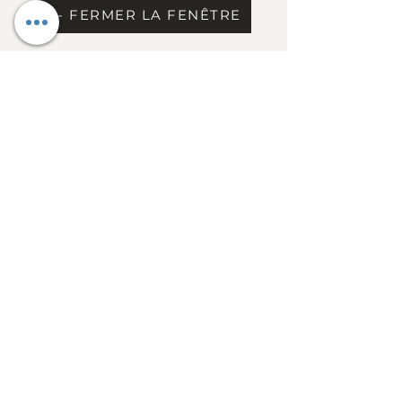
X - FERMER LA FENÊTRE
Inscrits
Chargement
Information
Contact
Dress Code & étiquette
Extrait du règlement
Conseil d'administration
FAQ
Heures d'ouverture
Mercredi au vendredi: 11h30 à 14h
Vendredi de 17h à 22h
Fermé du samedi au mardi
(sauf activités
club)