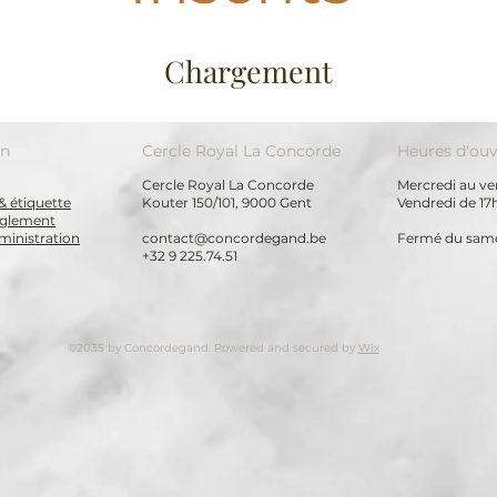
Chargement
on
Cercle Royal La Concorde
Heures d'ouv
Cercle Royal La Concorde
Mercredi au ven
& étiquette
Kouter 150/101, 9000 Gent
Vendredi de 17
règlement
ministration
contact@concordegand.be
Fermé du same
+32 9 225.74.51
©2035 by Concordegand. Powered and secured by
Wix