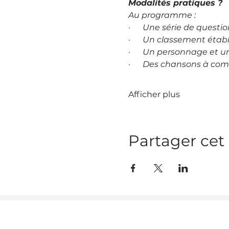
Modalités pratiques ?
Au programme :
·      
Une série de questio
·      
Un classement établi
·      
Un personnage et un
·      
Des chansons à comp
Afficher plus
Partager ce