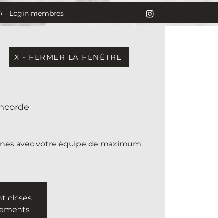
Login membres
Contact
X - FERMER LA FENÊTRE
ncorde
rones avec votre équipe de maximum
nt closes
nements