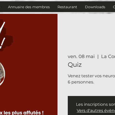
s
Annuaire des membres
Restaurant
Downloads
ven. 08 mai
  |  
La Co
Quiz
Venez tester vos neu
6 personnes.
Les inscriptions so
Vers d'autres évè