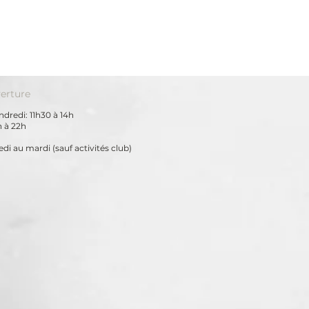
erture
dredi: 11h30 à 14h
h à 22h
di au mardi
(sauf activités club)