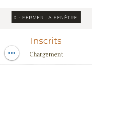
X - FERMER LA FENÊTRE
Inscrits
Chargement
Information
Contact
Dress Code & étiquette
Extrait du règlement
Conseil d'administration
FAQ
Heures d'ouverture
Mercredi au vendredi: 11h30 à 14h
Vendredi de 17h à 22h