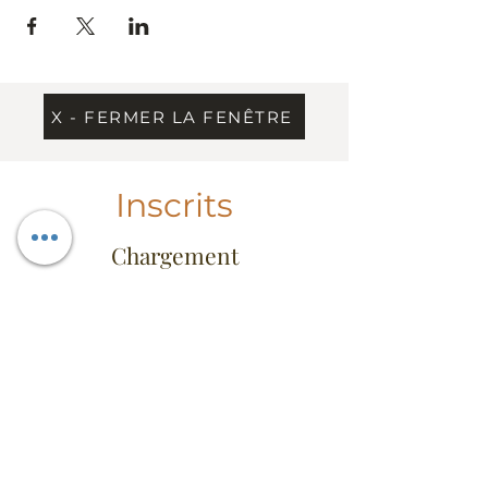
X - FERMER LA FENÊTRE
Inscrits
Chargement
Information
Contact
Dress Code & étiquette
Extrait du règlement
Conseil d'administration
FAQ
Heures d'ouverture