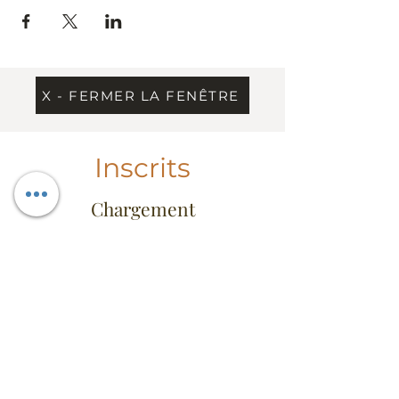
X - FERMER LA FENÊTRE
Inscrits
Chargement
Information
Contact
Dress Code & étiquette
Extrait du règlement
Conseil d'administration
FAQ
Heures d'ouverture