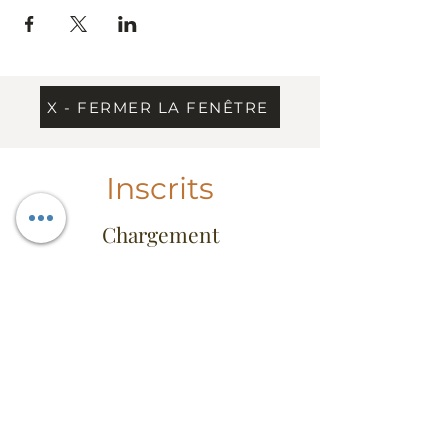
X - FERMER LA FENÊTRE
Inscrits
Chargement
Information
Contact
Dress Code & étiquette
Extrait du règlement
Conseil d'administration
FAQ
Heures d'ouverture