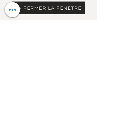
X - FERMER LA FENÊTRE
Inscrits
Chargement
Information
Contact
Dress Code & étiquette
Extrait du règlement
Conseil d'administration
FAQ
Heures d'ouverture
Mercredi au vendredi: 11h30 à 14h
Vendredi de 17h à 22h
Fermé du samedi au mardi
(sauf activités
club)