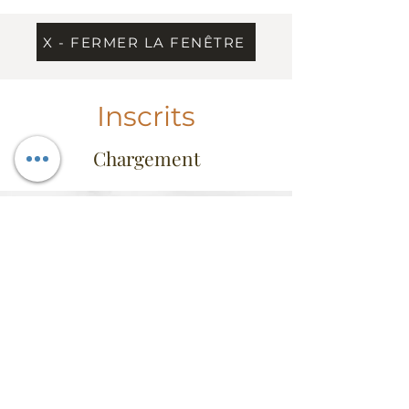
X - FERMER LA FENÊTRE
Inscrits
Chargement
Information
Contact
Dress Code & étiquette
Extrait du règlement
Conseil d'administration
FAQ
Heures d'ouverture
Mercredi au vendredi: 11h30 à 14h
Vendredi de 17h à 22h
Fermé du samedi au mardi
(sauf activités