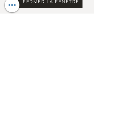
X - FERMER LA FENÊTRE
Inscrits
Chargement
Information
Contact
Dress Code & étiquette
Extrait du règlement
Conseil d'administration
FAQ
Heures d'ouverture
Mercredi au vendredi: 11h30 à 14h
Vendredi de 17h à 22h
Fermé du samedi au mardi
(sauf activités
club)
Cercle Royal La Concorde