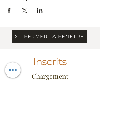
X - FERMER LA FENÊTRE
Inscrits
Chargement
Information
Contact
Dress Code & étiquette
Extrait du règlement
Conseil d'administration
FAQ
Heures d'ouverture