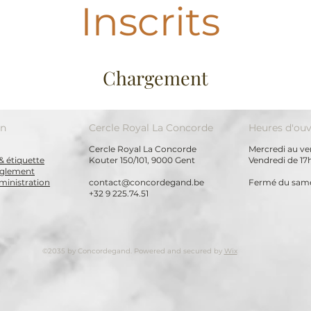
Inscrits
Chargement
on
Cercle Royal La Concorde
Heures d'ouv
Cercle Royal La Concorde
Mercredi au ven
& étiquette
Kouter 150/101, 9000 Gent
Vendredi de 17
règlement
ministration
contact@concordegand.be
Fermé du same
+32 9 225.74.51
©2035 by Concordegand. Powered and secured by
Wix