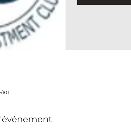
/101
l'événement