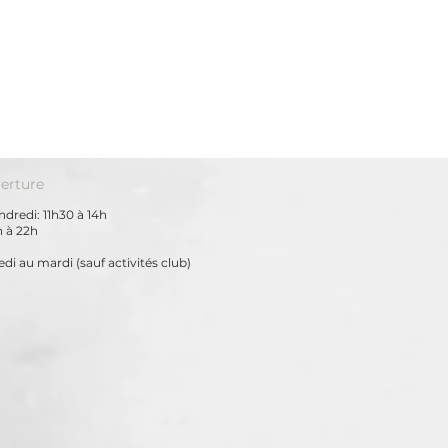
erture
dredi: 11h30 à 14h
h à 22h
di au mardi
(sauf activités club)