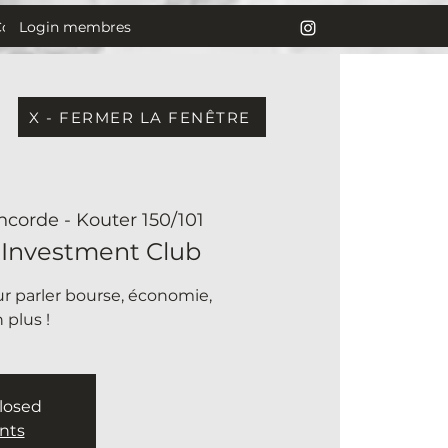
Login membres
Contact
X - FERMER LA FENÊTRE
ncorde - Kouter 150/101
 Investment Club
r parler bourse, économie,
 plus !
closed
nts