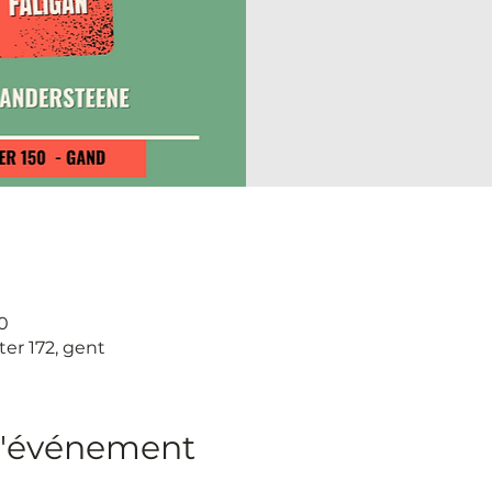
0
ter 172, gent
l'événement