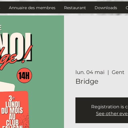
s
Annuaire des membres
Restaurant
Downloads
lun. 04 mai
  |  
Gent
Bridge
Registration is 
See other eve