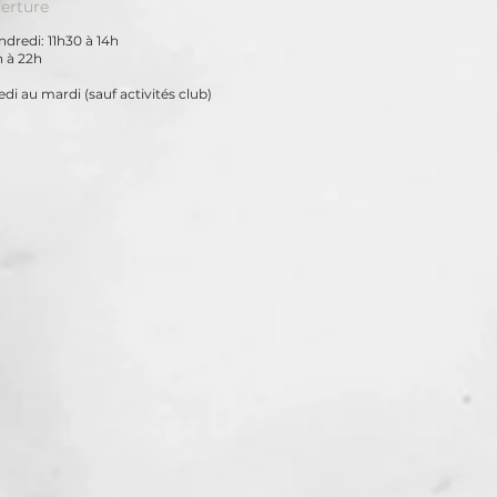
erture
dredi: 11h30 à 14h
h à 22h
di au mardi
(sauf activités club)