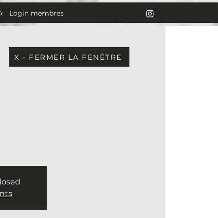
Login membres
Contact
X - FERMER LA FENÊTRE
closed
nts