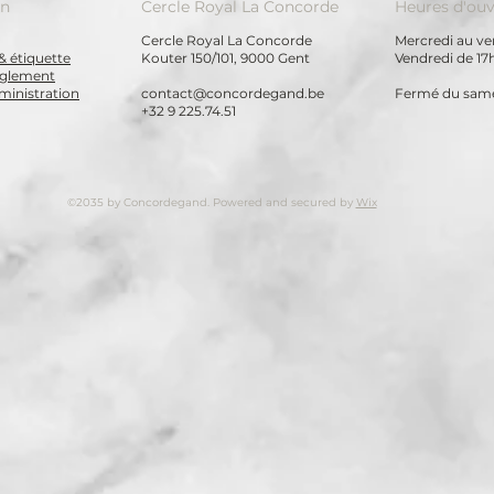
on
Cercle Royal La Concorde
Heures d'ouv
Cercle Royal La Concorde
Mercredi au ven
& étiquette
Kouter 150/101, 9000 Gent
Vendredi de 17
règlement
ministration
contact@concordegand.be
Fermé du same
+32 9 225.74.51
©2035 by Concordegand. Powered and secured by
Wix