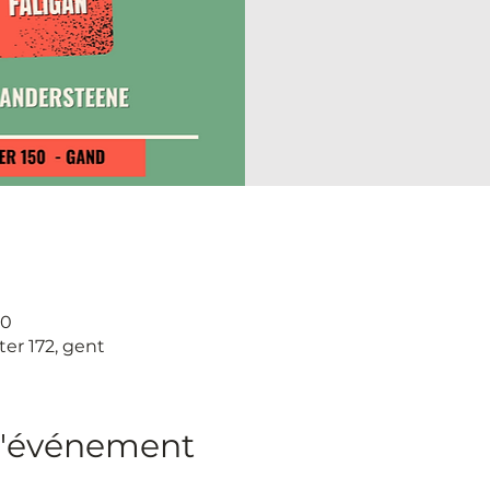
00
ter 172, gent
l'événement