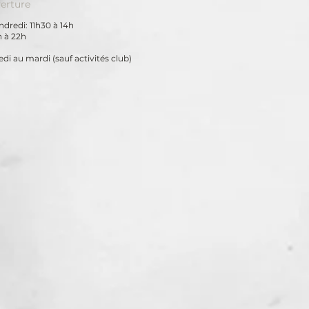
erture
dredi: 11h30 à 14h
h à 22h
di au mardi
(sauf activités club)