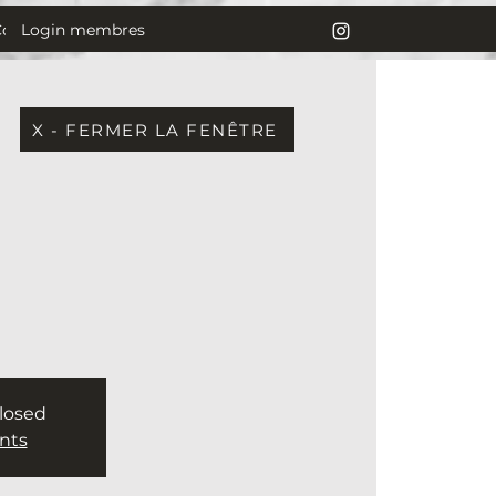
Login membres
Contact
X - FERMER LA FENÊTRE
closed
nts