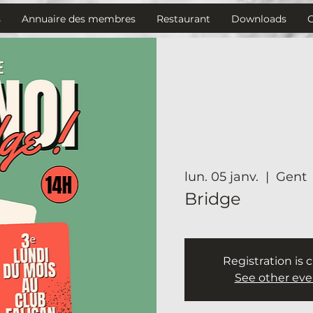
s
Annuaire des membres
Restaurant
Downloads
lun. 05 janv.
  |  
Gent
Bridge
Registration is 
See other eve