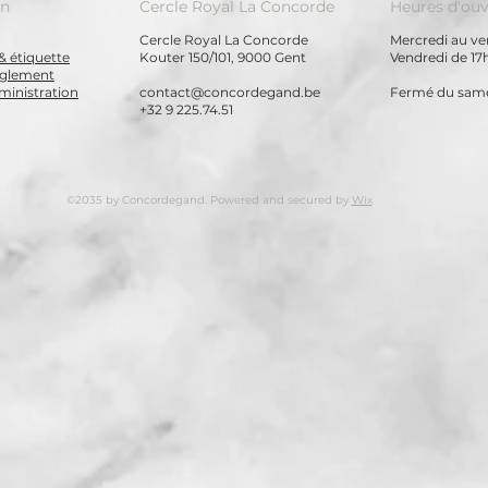
on
Cercle Royal La Concorde
Heures d'ouv
Cercle Royal La Concorde
Mercredi au ven
& étiquette
Kouter 150/101, 9000 Gent
Vendredi de 17
règlement
ministration
contact@concordegand.be
Fermé du same
+32 9 225.74.51
©2035 by Concordegand. Powered and secured by
Wix