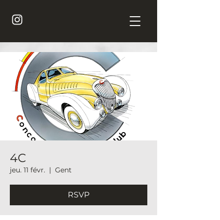
4C
jeu. 11 févr.
  |  
Gent
RSVP