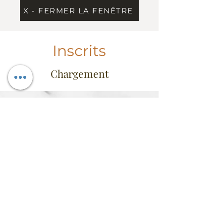
X - FERMER LA FENÊTRE
Inscrits
Chargement
Information
Contact
Dress Code & étiquette
Extrait du règlement
Conseil d'administration
FAQ
Heures d'ouverture
Mercredi au vendredi: 11h30 à 14h
Vendredi de 17h à 22h
Fermé du samedi au mardi
(sauf activités
club)