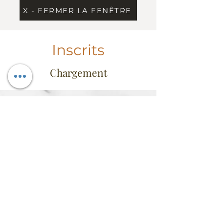
X - FERMER LA FENÊTRE
Inscrits
Chargement
Information
Contact
Dress Code & étiquette
Extrait du règlement
Conseil d'administration
FAQ
Heures d'ouverture
Mercredi au vendredi: 11h30 à 14h
Vendredi de 17h à 22h
Fermé du samedi au mardi
(sauf activités
club)