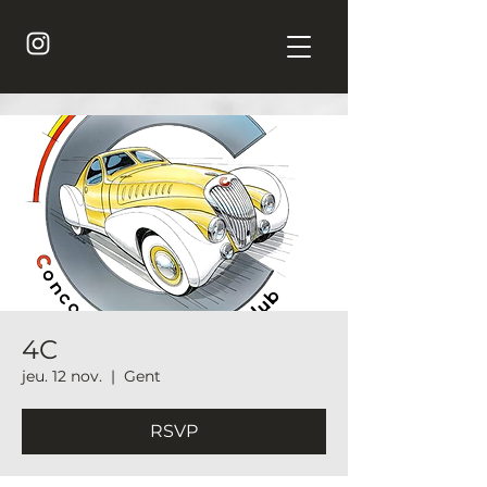
4C
jeu. 12 nov.
  |  
Gent
RSVP