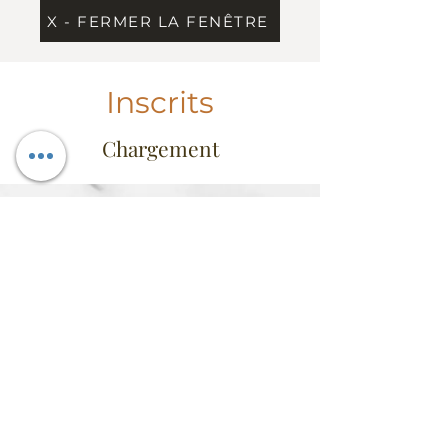
X - FERMER LA FENÊTRE
Inscrits
Chargement
Information
Contact
Dress Code & étiquette
Extrait du règlement
Conseil d'administration
FAQ
Heures d'ouverture
Mercredi au vendredi: 11h30 à 14h
Vendredi de 17h à 22h
Fermé du samedi au mardi
(sauf activités
club)