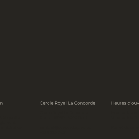
on
Cercle Royal La Concorde
Heures d'ouv
Cercle Royal La Concorde
Mercredi au ven
& étiquette
Kouter 150/101, 9000 Gent
Vendredi de 17
règlement
ministration
contact@concordegand.be
Fermé du same
+32 9 225.74.51