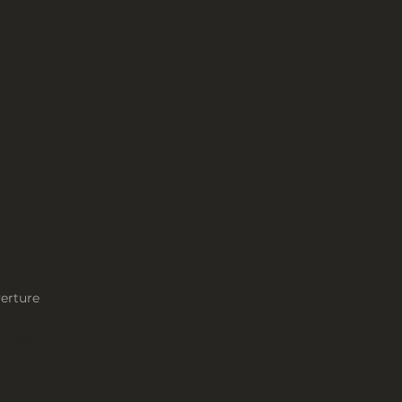
erture
dredi: 11h30 à 14h
h à 22h
di au mardi
(sauf activités club)