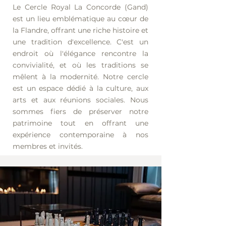
Le Cercle Royal La Concorde (Gand)
est un lieu emblématique au cœur de
la Flandre, offrant une riche histoire et
une tradition d'excellence. C'est un
endroit où l'élégance rencontre la
convivialité, et où les traditions se
mêlent à la modernité. Notre cercle
est un espace dédié à la culture, aux
arts et aux réunions sociales. Nous
sommes fiers de préserver notre
patrimoine tout en offrant une
expérience contemporaine à nos
membres et invités.