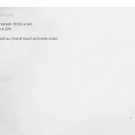
erture
dredi: 11h30 à 14h
h à 22h
di au mardi
(sauf activités club)