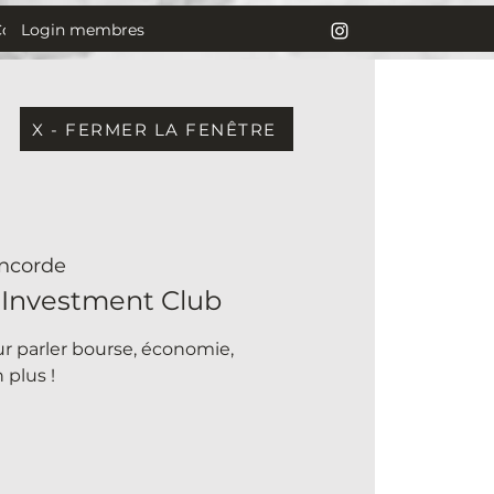
Login membres
Contact
X - FERMER LA FENÊTRE
ncorde
 Investment Club
r parler bourse, économie,
 plus !