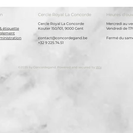
on
Cercle Royal La Concorde
Heures d'ouv
Cercle Royal La Concorde
Mercredi au ven
& étiquette
Kouter 150/101, 9000 Gent
Vendredi de 17
règlement
ministration
contact@concordegand.be
Fermé du same
+32 9 225.74.51
©2035 by Concordegand. Powered and secured by
Wix