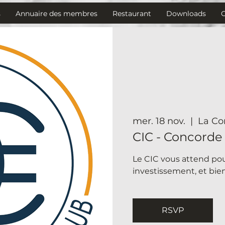
s
Annuaire des membres
Restaurant
Downloads
mer. 18 nov.
  |  
La Co
CIC - Concorde
Le CIC vous attend pou
investissement, et bien
RSVP